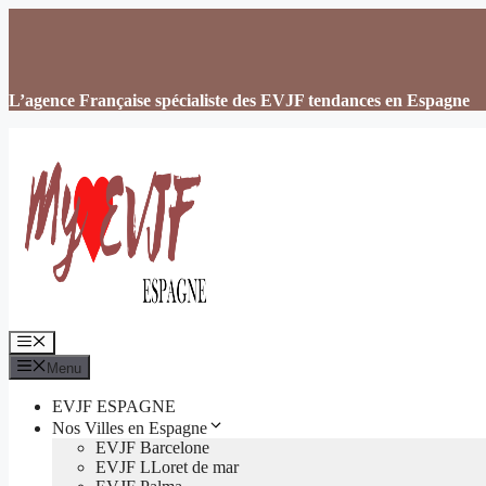
Aller
au
contenu
L’agence Française spécialiste des EVJF tendances en Espagne
Menu
Menu
EVJF ESPAGNE
Nos Villes en Espagne
EVJF Barcelone
EVJF LLoret de mar