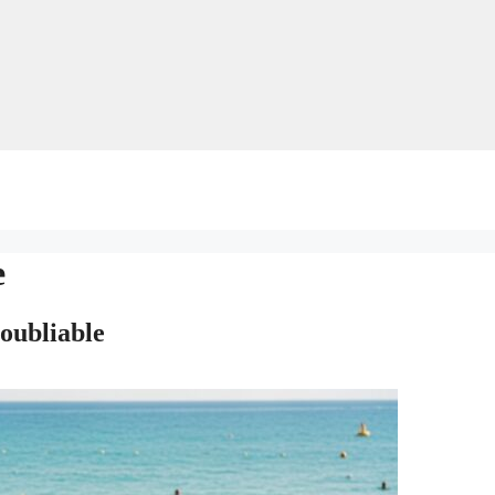
e
oubliable