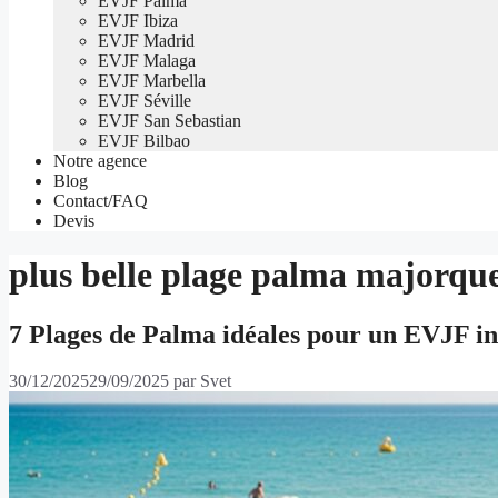
EVJF Palma
EVJF Ibiza
EVJF Madrid
EVJF Malaga
EVJF Marbella
EVJF Séville
EVJF San Sebastian
EVJF Bilbao
Notre agence
Blog
Contact/FAQ
Devis
plus belle plage palma majorqu
7 Plages de Palma idéales pour un EVJF in
30/12/2025
29/09/2025
par
Svet