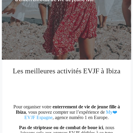
Les meilleures activités EVJF à Ibiza
Pour organiser votre
enterrement de vie de jeune fille à
Ibiza
, vous pouvez compter sur l’expérience de
My❤️
EVJF Espagne
, agence numéro 1 en Europe.
Pas de striptease ou de combat de boue ici
, nous
laissons cela aux agences EVJF dédiées à ce type