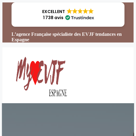
Aller
au
EXCELLENT
contenu
1 738 avis
L’agence Française spécialiste des EVJF tendances en
Espagne
Menu