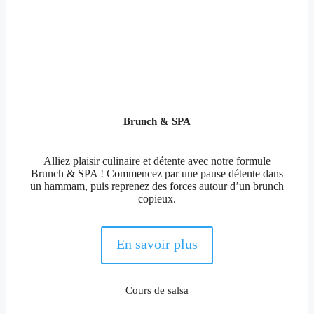
Une version EVJF de la célèbre émission
télévisée. Vous allez adorer vous affronter lors
d’épreuves hyper fun sur la plage de Barcelone.
Coup de coeur (et suprises très sympa).
Brunch & SPA
Alliez plaisir culinaire et détente avec notre formule
Brunch & SPA ! Commencez par une pause détente dans
un hammam, puis reprenez des forces autour d’un brunch
copieux.
En savoir plus
Cours de salsa