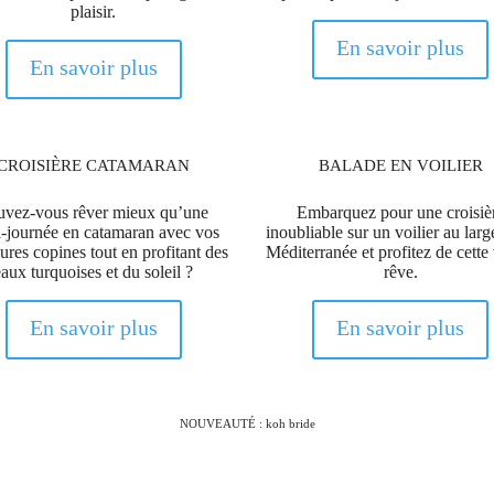
plaisir.
En savoir plus
En savoir plus
CROISIÈRE CATAMARAN
BALADE EN VOILIER
uvez-vous rêver mieux qu’une
Embarquez pour une croisiè
-journée en catamaran avec vos
inoubliable sur un voilier au larg
ures copines tout en profitant des
Méditerranée et profitez de cette
eaux turquoises et du soleil ?
rêve.
En savoir plus
En savoir plus
NOUVEAUTÉ : koh bride
élévisée. Vous allez adorer vous affronter lors d’épreuves
de coeur (et suprises très sympa).