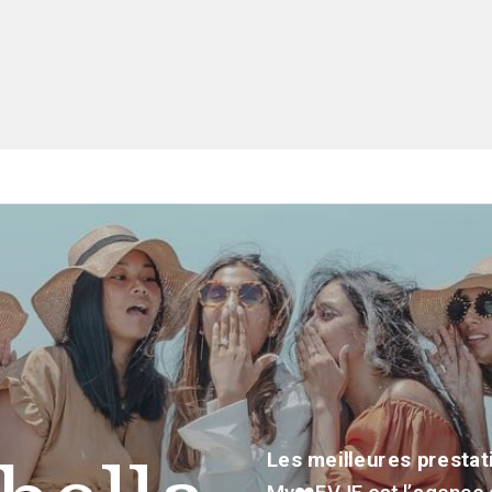
Les meilleures prestati
My❤️EVJF est l’agence 