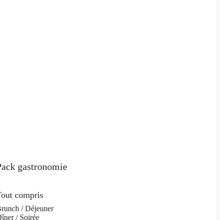
Pack gastronomie
out compris
runch / Déjeuner
îner / Soirée