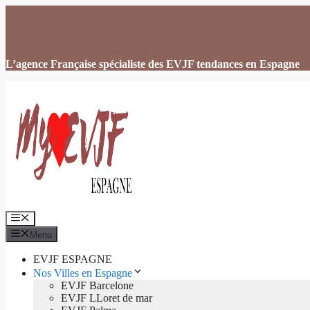
Aller
au
contenu
L’agence Française spécialiste des EVJF tendances en Espagne
Menu
Menu
EVJF ESPAGNE
Nos Villes en Espagne
EVJF Barcelone
EVJF LLoret de mar