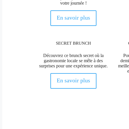
votre journée !
En savoir plus
SECRET BRUNCH
Découvrez ce brunch secret où la
Po
gastronomie locale se mêle à des
demi
surprises pour une expérience unique.
meille
En savoir plus
Une version EVJF de la célèbre émission t