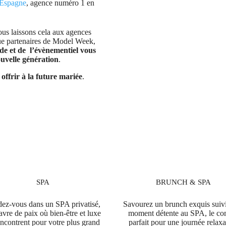
Espagne
, agence numéro 1 en
ous laissons cela aux agences
ue partenaires de Model Week,
ode et de l’évènementiel vous
uvelle génération
.
offrir à la future mariée
.
SPA
BRUNCH & SPA
ez-vous dans un SPA privatisé,
Savourez un brunch exquis suiv
avre de paix où bien-être et luxe
moment détente au SPA, le c
encontrent pour votre plus grand
parfait pour une journée relaxa