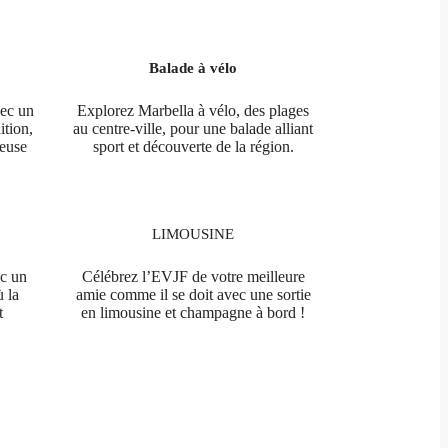
Balade à vélo
vec un
Explorez Marbella à vélo, des plages
ition,
au centre-ville, pour une balade alliant
euse
sport et découverte de la région.
LIMOUSINE
ec un
Célébrez l’EVJF de votre meilleure
ù la
amie comme il se doit avec une sortie
t
en limousine et champagne à bord !