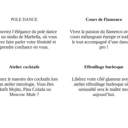
POLE DANCE
Cours de Flamenco
uvrez l’élégance du pole dance
Vivez la passion du flamenco a
 un studio de Marbella, où vous
cours mélangeant énergie et trad
ez faire parler votre féminité et
le tout accompagné d’une dans
prendre confiance en vous.
pro !
Atelier cocktails
Effeuillage burlesque
ez le maestro des cocktails lors
Libérez votre côté glamour av
un atelier mixologie. Vous êtes
atelier effeuillage burlesque o
lutôt Mojito, Pina Colada ou
sensualité sera le maître mo
Moscow Mule ?
aujourd’hui.