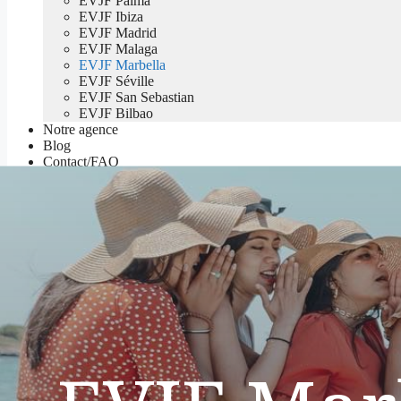
EVJF Palma
EVJF Ibiza
EVJF Madrid
EVJF Malaga
EVJF Marbella
EVJF Séville
EVJF San Sebastian
EVJF Bilbao
Notre agence
Blog
Contact/FAQ
Devis