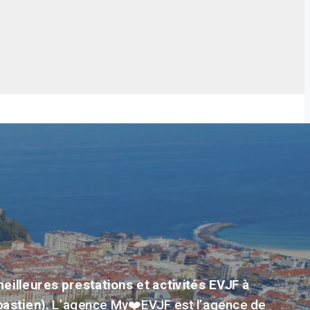
eilleures prestations et activités EVJF à
astien).
L’agence My❤️EVJF est l’agence de