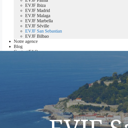
EVJF Palma
EVJF Ibiza
EVJF Madrid
EVJF Malaga
EVJF Marbella
EVJF Séville
EVJF San Sebastian
EVJF Bilbao
Notre agence
Blog
Contact/FAQ
Devis
EVJF S