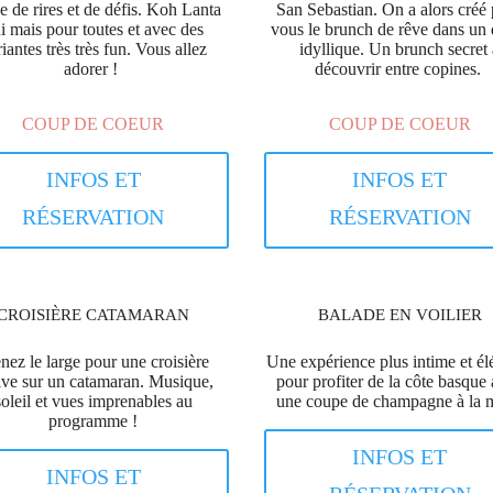
e de rires et de défis. Koh Lanta
San Sebastian. On a alors créé
i mais pour toutes et avec des
vous le brunch de rêve dans un 
iantes très très fun. Vous allez
idyllique. Un brunch secret 
adorer !
découvrir entre copines.
COUP DE COEUR
COUP DE COEUR
INFOS ET
INFOS ET
RÉSERVATION
RÉSERVATION
CROISIÈRE CATAMARAN
BALADE EN VOILIER
nez le large pour une croisière
Une expérience plus intime et él
tive sur un catamaran. Musique,
pour profiter de la côte basque
soleil et vues imprenables au
une coupe de champagne à la 
programme !
INFOS ET
INFOS ET