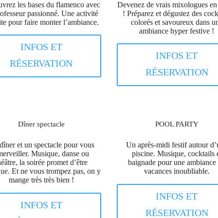
vrez les bases du flamenco avec
Devenez de vrais mixologues en
ofesseur passionné. Une activité
! Préparez et dégustez des cock
ite pour faire monter l’ambiance.
colorés et savoureux dans u
ambiance hyper festive !
INFOS ET
INFOS ET
RÉSERVATION
RÉSERVATION
Dîner spectacle
POOL PARTY
dîner et un spectacle pour vous
Un après-midi festif autour d
erveiller. Musique, danse ou
piscine. Musique, cocktails 
héâtre, la soirée promet d’être
baignade pour une ambiance
ue. Et ne vous trompez pas, on y
vacances inoubliable.
mange très très bien !
INFOS ET
INFOS ET
RÉSERVATION