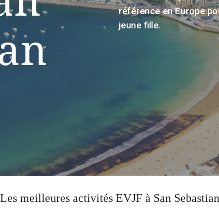
référence en Europe pou
jeune fille.
ian
Les meilleures activités EVJF à San Sebastia