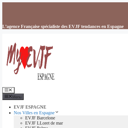
Aller
au
contenu
L’agence Française spécialiste des EVJF tendances en Espagne
Menu
Menu
EVJF ESPAGNE
Nos Villes en Espagne
EVJF Barcelone
EVJF LLoret de mar