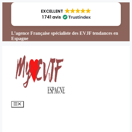
Aller
au
EXCELLENT
contenu
1 741 avis
L’agence Française spécialiste des EVJF tendances en
Espagne
Menu