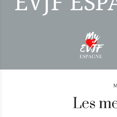
EVJF ES
M
Les me