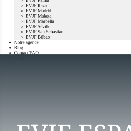
EVJF Palma
EVJF Ibiza
EVJF Madrid
EVJF Malaga
EVJF Marbella
EVJF Séville
EVJF San Sebastian
EVJF Bilbao
Notre agence
Blog
Contact/FAQ
Devis