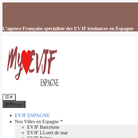
Aller
au
contenu
L’agence Française spécialiste des EVJF tendances en Espagne
Menu
Menu
EVJF ESPAGNE
Nos Villes en Espagne
EVJF Barcelone
EVJF LLoret de mar