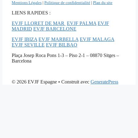
Mentions Légales
|
Politique de confidentialité
|
Plan du site
LIENS RAPIDES :
EVJF LLORET DE MAR
EVJF PALMA
EVJF
MADRID
EVJF BARCELONE
EVJF IBIZA
EVJF MARBELLA
EVJF MALAGA
EVJF SEVILLE
EVJF BILBAO
Plaça Josep Roca Pons 1-3 – Piso 2-1 – 08870 Sitges –
Barcelona
© 2026 EVJF Espagne
• Construit avec
GeneratePress