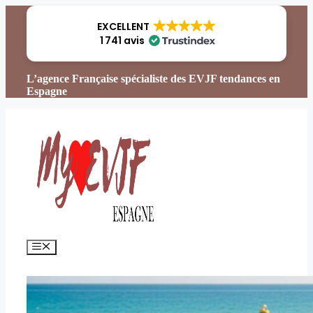
Aller
au
EXCELLENT
contenu
1 741 avis
L’agence Française spécialiste des EVJF tendances en
Espagne
Menu