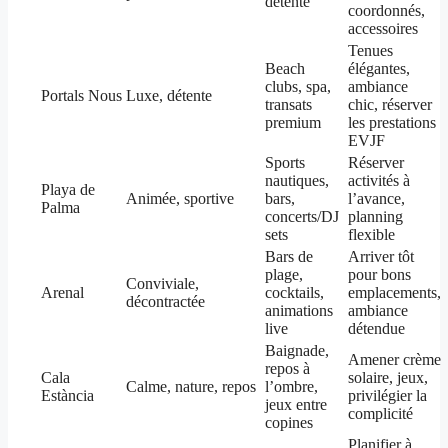
détente
coordonnés,
accessoires
Tenues
Beach
élégantes,
clubs, spa,
ambiance
Portals Nous
Luxe, détente
transats
chic, réserver
premium
les prestations
EVJF
Sports
Réserver
nautiques,
activités à
Playa de
Animée, sportive
bars,
l’avance,
Palma
concerts/DJ
planning
sets
flexible
Bars de
Arriver tôt
plage,
pour bons
Conviviale,
Arenal
cocktails,
emplacements,
décontractée
animations
ambiance
live
détendue
Baignade,
Amener crème
repos à
Cala
solaire, jeux,
Calme, nature, repos
l’ombre,
Estància
privilégier la
jeux entre
complicité
copines
Planifier à