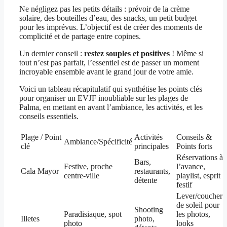
Ne négligez pas les petits détails : prévoir de la crème
solaire, des bouteilles d’eau, des snacks, un petit budget
pour les imprévus. L’objectif est de créer des moments de
complicité et de partage entre copines.
Un dernier conseil :
restez souples et positives
! Même si
tout n’est pas parfait, l’essentiel est de passer un moment
incroyable ensemble avant le grand jour de votre amie.
Voici un tableau récapitulatif qui synthétise les points clés
pour organiser un EVJF inoubliable sur les plages de
Palma, en mettant en avant l’ambiance, les activités, et les
conseils essentiels.
Plage / Point
Activités
Conseils &
Ambiance/Spécificité
clé
principales
Points forts
Réservations à
Bars,
Festive, proche
l’avance,
Cala Mayor
restaurants,
centre-ville
playlist, esprit
détente
festif
Lever/coucher
de soleil pour
Shooting
Paradisiaque, spot
les photos,
Illetes
photo,
photo
looks