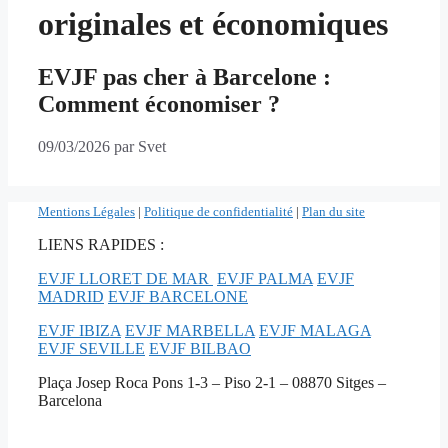
originales et économiques
EVJF pas cher à Barcelone :
Comment économiser ?
09/03/2026
par
Svet
Mentions Légales
|
Politique de confidentialité
|
Plan du site
LIENS RAPIDES :
EVJF LLORET DE MAR
EVJF PALMA
EVJF
MADRID
EVJF BARCELONE
EVJF IBIZA
EVJF MARBELLA
EVJF MALAGA
EVJF SEVILLE
EVJF BILBAO
Plaça Josep Roca Pons 1-3 – Piso 2-1 – 08870 Sitges –
Barcelona