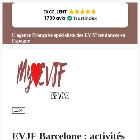
Aller
au
EXCELLENT
contenu
1 739 avis
L’agence Française spécialiste des EVJF tendances en
Espagne
Menu
EVJF Barcelone : activités