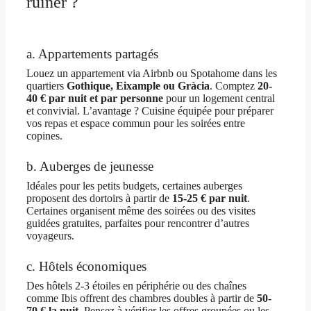
ruiner ?
a. Appartements partagés
Louez un appartement via Airbnb ou Spotahome dans les
quartiers
Gothique, Eixample ou Gràcia
. Comptez
20-
40 € par nuit et par personne
pour un logement central
et convivial. L’avantage ? Cuisine équipée pour préparer
vos repas et espace commun pour les soirées entre
copines.
b. Auberges de jeunesse
Idéales pour les petits budgets, certaines auberges
proposent des dortoirs à partir de
15-25 € par nuit
.
Certaines organisent même des soirées ou des visites
guidées gratuites, parfaites pour rencontrer d’autres
voyageurs.
c. Hôtels économiques
Des hôtels 2-3 étoiles en périphérie ou des chaînes
comme Ibis offrent des chambres doubles à partir de
50-
70 € la nuit
. Pensez à vérifier les offres groupées ou les