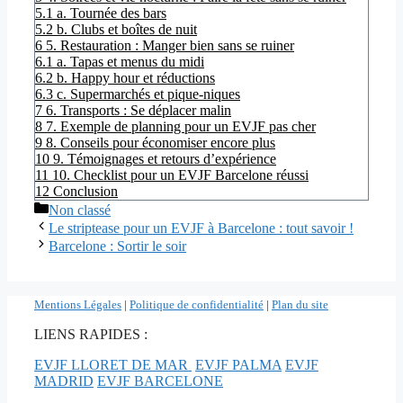
5.1
a. Tournée des bars
5.2
b. Clubs et boîtes de nuit
6
5. Restauration : Manger bien sans se ruiner
6.1
a. Tapas et menus du midi
6.2
b. Happy hour et réductions
6.3
c. Supermarchés et pique-niques
7
6. Transports : Se déplacer malin
8
7. Exemple de planning pour un EVJF pas cher
9
8. Conseils pour économiser encore plus
10
9. Témoignages et retours d’expérience
11
10. Checklist pour un EVJF Barcelone réussi
12
Conclusion
Catégories
Non classé
Le striptease pour un EVJF à Barcelone : tout savoir !
Barcelone : Sortir le soir
Mentions Légales
|
Politique de confidentialité
|
Plan du site
LIENS RAPIDES :
EVJF LLORET DE MAR
EVJF PALMA
EVJF
MADRID
EVJF BARCELONE