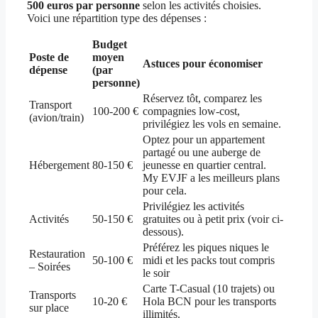
500 euros par personne
selon les activités choisies.
Voici une répartition type des dépenses :
Budget
Poste de
moyen
Astuces pour économiser
dépense
(par
personne)
Réservez tôt, comparez les
Transport
100-200 €
compagnies low-cost,
(avion/train)
privilégiez les vols en semaine.
Optez pour un appartement
partagé ou une auberge de
Hébergement
80-150 €
jeunesse en quartier central.
My EVJF a les meilleurs plans
pour cela.
Privilégiez les activités
Activités
50-150 €
gratuites ou à petit prix (voir ci-
dessous).
Préférez les piques niques le
Restauration
50-100 €
midi et les packs tout compris
– Soirées
le soir
Carte T-Casual (10 trajets) ou
Transports
10-20 €
Hola BCN pour les transports
sur place
illimités.