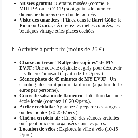
Musées gratuits
: Certains musées (comme le
MUHBA ou le CCCB) sont gratuits le premier
dimanche du mois ou en fin de journée.
Visite des quartiers
: Flânez dans le
Barri Gòtic
, le
Born
ou
Gràcia
, découvrez les ruelles colorées, les
boutiques vintage et les places cachées.
b. Activités à petit prix (moins de 25 €)
Chasse au trésor “Rallye des copines” de MY
EVJF
: Une activité originale et girly pour découvrir
la ville en s’amusant (à partir de 15 €/pers.).
Séance photo de 45 minutes de MY EVJF
: Un
shooting plus court pour un tarif mini (à partior de 15
euros par personne).
Cours de salsa ou de flamenco
: Initiation dans une
école locale (comptez 10-20 €/pers.).
Atelier cocktails
: Apprenez à préparer des sangrias
ou des mojitos (20-25 €/pers.).
Cinéma en plein air
: En été, des séances gratuites
ou à petit prix sont organisées dans les parcs.
Location de vélos
: Explorez la ville à vélo (10-15
€/jour).