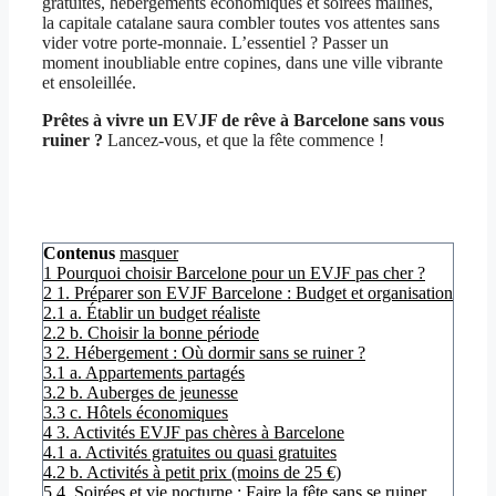
gratuites, hébergements économiques et soirées malines,
la capitale catalane saura combler toutes vos attentes sans
vider votre porte-monnaie. L’essentiel ? Passer un
moment inoubliable entre copines, dans une ville vibrante
et ensoleillée.
Prêtes à vivre un EVJF de rêve à Barcelone sans vous
ruiner ?
Lancez-vous, et que la fête commence !
Contenus
masquer
1
Pourquoi choisir Barcelone pour un EVJF pas cher ?
2
1. Préparer son EVJF Barcelone : Budget et organisation
2.1
a. Établir un budget réaliste
2.2
b. Choisir la bonne période
3
2. Hébergement : Où dormir sans se ruiner ?
3.1
a. Appartements partagés
3.2
b. Auberges de jeunesse
3.3
c. Hôtels économiques
4
3. Activités EVJF pas chères à Barcelone
4.1
a. Activités gratuites ou quasi gratuites
4.2
b. Activités à petit prix (moins de 25 €)
5
4. Soirées et vie nocturne : Faire la fête sans se ruiner