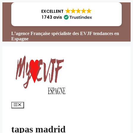
Aller
au
EXCELLENT
contenu
1 743 avis
L’agence Française spécialiste des EVJF tendances en
Espagne
Menu
tapas madrid