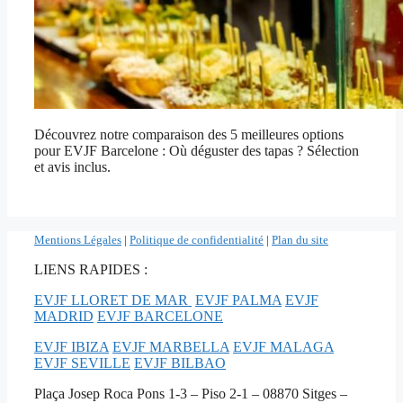
Découvrez notre comparaison des 5 meilleures options
pour EVJF Barcelone : Où déguster des tapas ? Sélection
et avis inclus.
Mentions Légales
|
Politique de confidentialité
|
Plan du site
LIENS RAPIDES :
EVJF LLORET DE MAR
EVJF PALMA
EVJF
MADRID
EVJF BARCELONE
EVJF IBIZA
EVJF MARBELLA
EVJF MALAGA
EVJF SEVILLE
EVJF BILBAO
Plaça Josep Roca Pons 1-3 – Piso 2-1 – 08870 Sitges –