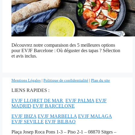
Découvrez notre comparaison des 5 meilleures options
pour EVJF Barcelone : Où déguster des tapas ? Sélection
et avis inclus.
Mentions Légales
|
Politique de confidentialité
|
Plan du site
LIENS RAPIDES :
EVJF LLORET DE MAR
EVJF PALMA
EVJF
MADRID
EVJF BARCELONE
EVJF IBIZA
EVJF MARBELLA
EVJF MALAGA
EVJF SEVILLE
EVJF BILBAO
Plaça Josep Roca Pons 1-3 – Piso 2-1 – 08870 Sitges –