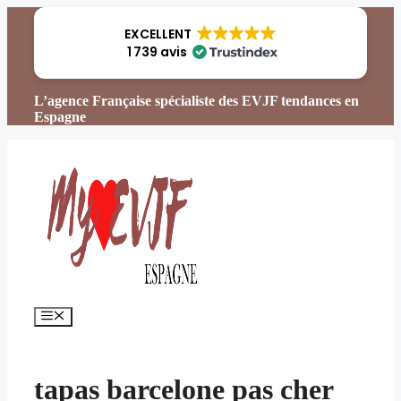
Aller
au
EXCELLENT
contenu
1 739 avis
L’agence Française spécialiste des EVJF tendances en
Espagne
Menu
tapas barcelone pas cher