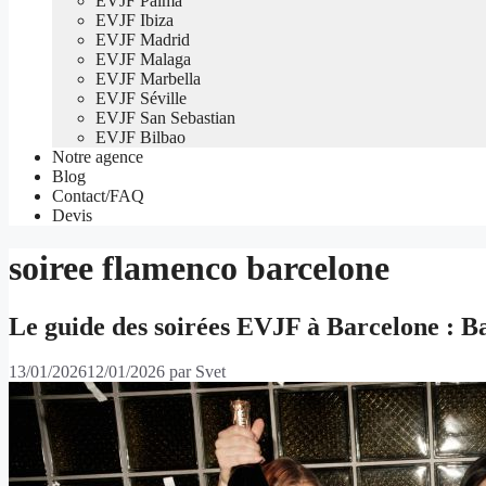
EVJF Palma
EVJF Ibiza
EVJF Madrid
EVJF Malaga
EVJF Marbella
EVJF Séville
EVJF San Sebastian
EVJF Bilbao
Notre agence
Blog
Contact/FAQ
Devis
soiree flamenco barcelone
Le guide des soirées EVJF à Barcelone : B
13/01/2026
12/01/2026
par
Svet