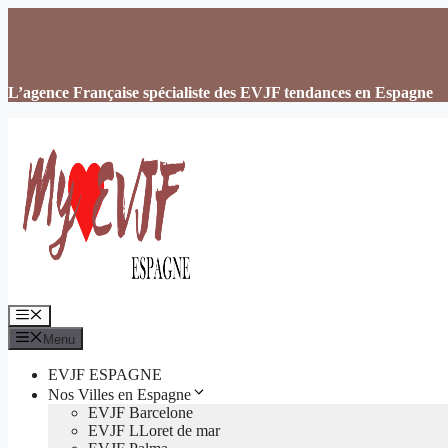
Aller
au
contenu
L’agence Française spécialiste des EVJF tendances en Espagne
Menu
Menu
EVJF ESPAGNE
Nos Villes en Espagne
EVJF Barcelone
EVJF LLoret de mar