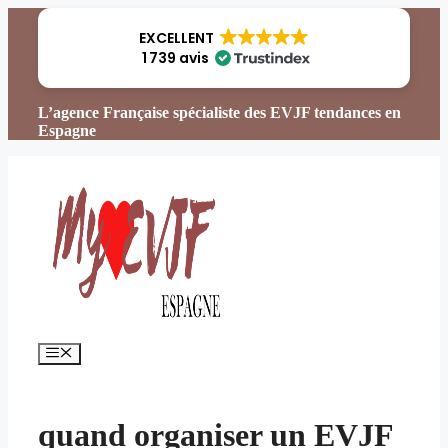
Aller
au
EXCELLENT
contenu
1 739 avis
L’agence Française spécialiste des EVJF tendances en
Espagne
Menu
quand organiser un EVJF