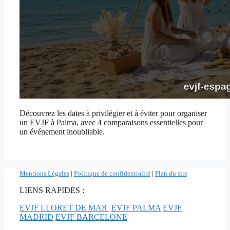
Découvrez les dates à privilégier et à éviter pour organiser
un EVJF à Palma, avec 4 comparaisons essentielles pour
un événement inoubliable.
Mentions Légales
|
Politique de confidentialité
|
Plan du site
LIENS RAPIDES :
EVJF LLORET DE MAR
EVJF PALMA
EVJF
MADRID
EVJF BARCELONE