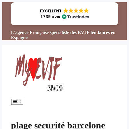
Aller
au
EXCELLENT
contenu
1 739 avis
L’agence Française spécialiste des EVJF tendances en
Espagne
Menu
plage securité barcelone