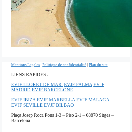
Mentions Légales
|
Politique de confidentialité
|
Plan du site
LIENS RAPIDES :
EVJF LLORET DE MAR
EVJF PALMA
EVJF
MADRID
EVJF BARCELONE
EVJF IBIZA
EVJF MARBELLA
EVJF MALAGA
EVJF SEVILLE
EVJF BILBAO
Plaça Josep Roca Pons 1-3 – Piso 2-1 – 08870 Sitges –
Barcelona