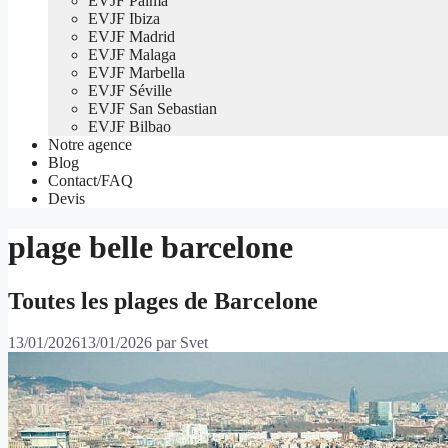
EVJF Palma
EVJF Ibiza
EVJF Madrid
EVJF Malaga
EVJF Marbella
EVJF Séville
EVJF San Sebastian
EVJF Bilbao
Notre agence
Blog
Contact/FAQ
Devis
plage belle barcelone
Toutes les plages de Barcelone
13/01/2026
13/01/2026
par
Svet