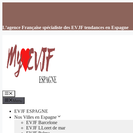
Aller
au
contenu
L’agence Française spécialiste des EVJF tendances en Espagne
Menu
Menu
EVJF ESPAGNE
Nos Villes en Espagne
EVJF Barcelone
EVJF LLoret de mar