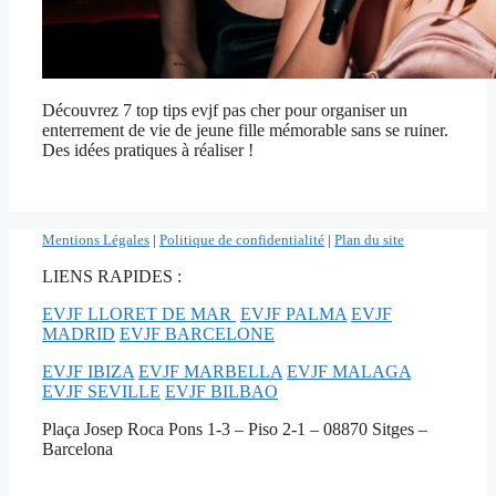
Découvrez 7 top tips evjf pas cher pour organiser un
enterrement de vie de jeune fille mémorable sans se ruiner.
Des idées pratiques à réaliser !
Mentions Légales
|
Politique de confidentialité
|
Plan du site
LIENS RAPIDES :
EVJF LLORET DE MAR
EVJF PALMA
EVJF
MADRID
EVJF BARCELONE
EVJF IBIZA
EVJF MARBELLA
EVJF MALAGA
EVJF SEVILLE
EVJF BILBAO
Plaça Josep Roca Pons 1-3 – Piso 2-1 – 08870 Sitges –
Barcelona