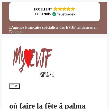
Aller
au
EXCELLENT
contenu
1 738 avis
L’agence Française spécialiste des EVJF tendances en
Espagne
Menu
où faire la fête â palma