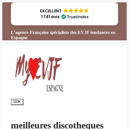
Aller
au
EXCELLENT
contenu
1 741 avis
L’agence Française spécialiste des EVJF tendances en
Espagne
Menu
meilleures discotheques