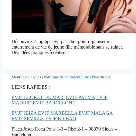
Découvrez 7 top tips evjf pas cher pour organiser un
enterrement de vie de jeune fille mémorable sans se ruiner.
Des idées pratiques à réaliser !
Mentions Légales
|
Politique de confidentialité
|
Plan du site
LIENS RAPIDES :
EVJF LLORET DE MAR
EVJF PALMA
EVJF
MADRID
EVJF BARCELONE
EVJF IBIZA
EVJF MARBELLA
EVJF MALAGA
EVJF SEVILLE
EVJF BILBAO
Plaça Josep Roca Pons 1-3 – Piso 2-1 – 08870 Sitges –
Barcelona