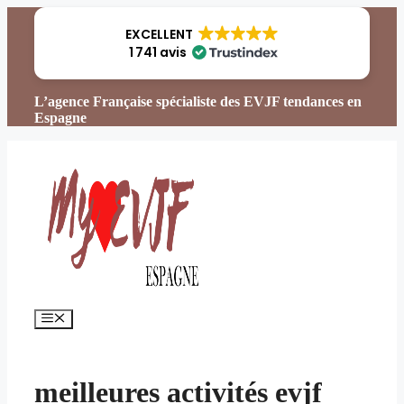
Aller
au
EXCELLENT
contenu
1 741 avis
L’agence Française spécialiste des EVJF tendances en
Espagne
Menu
meilleures activités evjf