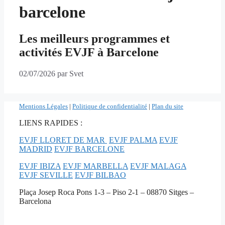
barcelone
Les meilleurs programmes et
activités EVJF à Barcelone
02/07/2026
par
Svet
Mentions Légales
|
Politique de confidentialité
|
Plan du site
LIENS RAPIDES :
EVJF LLORET DE MAR
EVJF PALMA
EVJF
MADRID
EVJF BARCELONE
EVJF IBIZA
EVJF MARBELLA
EVJF MALAGA
EVJF SEVILLE
EVJF BILBAO
Plaça Josep Roca Pons 1-3 – Piso 2-1 – 08870 Sitges –
Barcelona