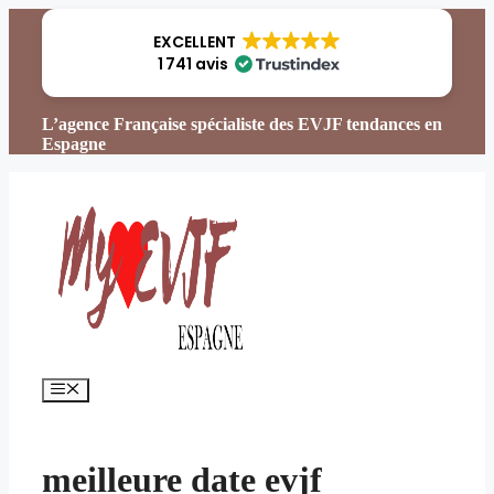
Aller
au
EXCELLENT
contenu
1 741 avis
L’agence Française spécialiste des EVJF tendances en
Espagne
Menu
meilleure date evjf