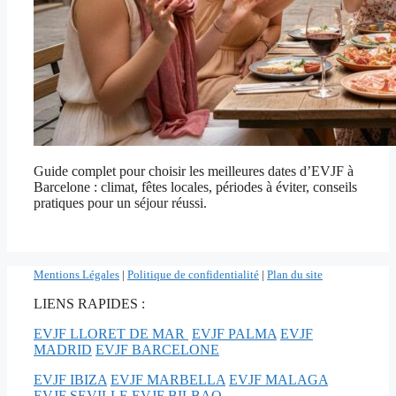
Guide complet pour choisir les meilleures dates d’EVJF à
Barcelone : climat, fêtes locales, périodes à éviter, conseils
pratiques pour un séjour réussi.
Mentions Légales
|
Politique de confidentialité
|
Plan du site
LIENS RAPIDES :
EVJF LLORET DE MAR
EVJF PALMA
EVJF
MADRID
EVJF BARCELONE
EVJF IBIZA
EVJF MARBELLA
EVJF MALAGA
EVJF SEVILLE
EVJF BILBAO