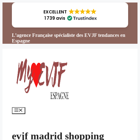
Aller
au
EXCELLENT
contenu
1 739 avis
L’agence Française spécialiste des EVJF tendances en
Espagne
Menu
evjf madrid shopping