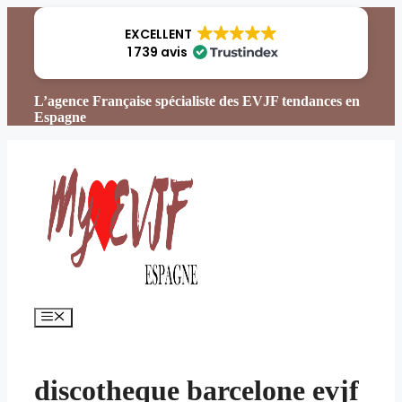
Aller
au
EXCELLENT
contenu
1 739 avis
L’agence Française spécialiste des EVJF tendances en
Espagne
Menu
discotheque barcelone evjf