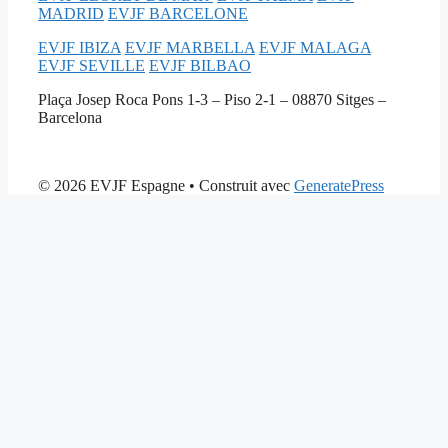
MADRID
EVJF BARCELONE
EVJF IBIZA
EVJF MARBELLA
EVJF MALAGA
EVJF SEVILLE
EVJF BILBAO
Plaça Josep Roca Pons 1-3 – Piso 2-1 – 08870 Sitges –
Barcelona
© 2026 EVJF Espagne
• Construit avec
GeneratePress