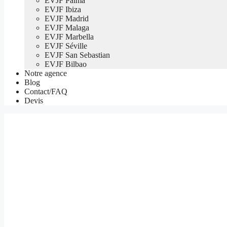
EVJF Palma
EVJF Ibiza
EVJF Madrid
EVJF Malaga
EVJF Marbella
EVJF Séville
EVJF San Sebastian
EVJF Bilbao
Notre agence
Blog
Contact/FAQ
Devis