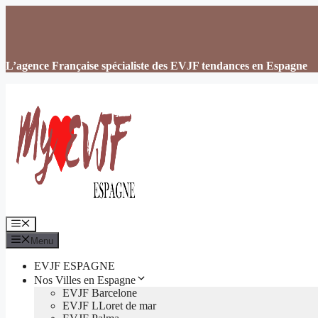
Aller
au
contenu
L’agence Française spécialiste des EVJF tendances en Espagne
Menu
Menu
EVJF ESPAGNE
Nos Villes en Espagne
EVJF Barcelone
EVJF LLoret de mar