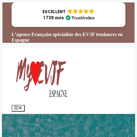
Aller
au
EXCELLENT
contenu
1 739 avis
L’agence Française spécialiste des EVJF tendances en
Espagne
Menu
15/05/2025
10/02/2025
par
Svetlana Béraud