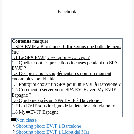
Facebook
Contenus
masquer
1
SPA EVJF à Barcelone : Offrez-vous une bulle de bien-
être
1.1
Le SPA EVJF, c’est quoi le concept ?
1.2
Quelles sont les prestations incluses pendant un SPA
EVJF ?
1.3
Des prestations supplémentaires pour un moment
encore plus inoubliable
1.4
Pourquoi choisir un SPA pour un EVJF à Barcelone ?
1.5
Comment réserver votre SPA EVJF avec My EVJF
Espagne ?
1.6
Que faire après un SPA EVJF à Barcelone ?
1.7
Un EVJF sous le signe de la détente et du glamour
1.8
My❤️EVJF Espagne
Catégories
Non classé
Shooting photo EVJF à Barcelone
Shooting photo EVJF à Lloret del Mar