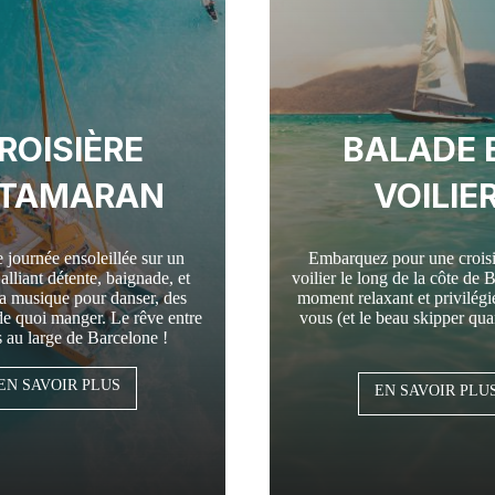
ROISIÈRE
BALADE 
TAMARAN
VOILIE
 journée ensoleillée sur un
Embarquez pour une croisi
alliant détente, baignade, et
voilier le long de la côte de 
la musique pour danser, des
moment relaxant et privilégié
de quoi manger. Le rêve entre
vous (et le beau skipper q
 au large de Barcelone !
EN SAVOIR PLUS
EN SAVOIR PLU