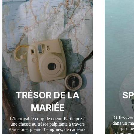
encore pl
TRÉSOR DE LA
SP
MARIÉE
Offrez-vou
L’incroyable coup de coeur.
Participez à
dans un ma
une chasse au trésor palpitante à travers
piscin
Barcelone, pleine d’énigmes, de cadeaux
chouchout