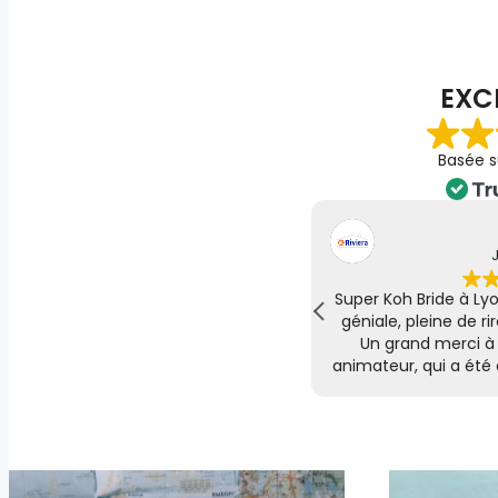
EXC
Basée 
Pauline
Juillet 26, 2026
J
evjf de ma meilleure amie s’est
Nous avons participé
itement déroulé à Biarritz, grâce à
Annecy pour un EVJF 
édiaire de myevjf nous avons pu faire
exceptionnelle ! L
éance photos (résultats vraiment
organisée, les éni
erbes) et le rallye des copines !
permettent de déc
pe est ultra présente dès la moindre
endroits d'Anne
question
conviviale. La fut
i encore pour votre bienveillance
l'honneur tout au l
belles surprises, ce 