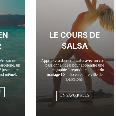
EN
LE COURS DE
R
SALSA
ère sur un
Apprenez à danser la salsa avec un coach
Barcelone, un
passionné, idéal pour apprendre une
 juste entre
chorégraphie à reproduire le jour du
uand même).
mariage ! Studio en centre ville de
Barcelone.
S
EN SAVOIR PLUS