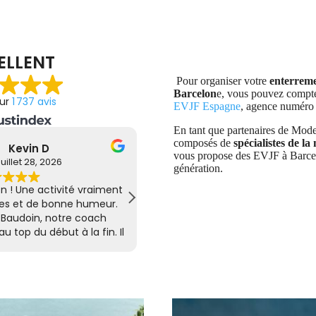
ELLENT
Pour organiser votre
enterremen
Barcelon
e, vous pouvez compte
sur
1 737 avis
EVJF Espagne
, agence numéro
En tant que partenaires de Mod
composés de
spécialistes de l
Selma Al
Kevin D
vous propose des EVJF à Barce
uillet 28, 2026
Juillet 28, 202
génération.
 au Trésor de la Mariée à
Super Koh Bride à Lyon ! Une acti
et c'était une expérience
géniale, pleine de rires et de b
'activité est très bien
Un grand merci à Baudoin, no
gmes sont amusantes et
animateur, qui a été au top du débu
ouvrir les plus beaux
a su mettre l'ambiance et ren
cy dans une ambiance
expérience inoubliable. Je rec
ure mariée a été mise à
hésiter !
ong du parcours avec de
qui a rendu cette journée