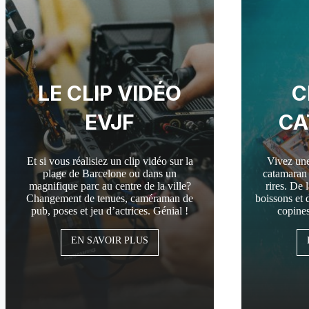
LE CLIP VIDÉO
C
EVJF
CA
Et si vous réalisiez un clip vidéo sur la
Vivez une
plage de Barcelone ou dans un
catamaran 
magnifique parc au centre de la ville?
rires. De 
Changement de tenues, caméraman de
boissons et 
pub, poses et jeu d’actrices. Génial !
copines
EN SAVOIR PLUS