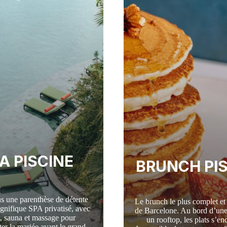
us mémorable.
A PISCINE
BRUNCH PI
s une parenthèse de détente
Le brunch le plus complet et
gnifique SPA privatisé, avec
de Barcelone. Au bord d’une 
e, sauna et massage pour
un rooftop, les plats s’en
er la mariée avant le grand