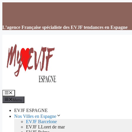
Aller
au
contenu
L’agence Française spécialiste des EVJF tendances en Espagne
Menu
Menu
EVJF ESPAGNE
Nos Villes en Espagne
EVJF Barcelone
EVJF LLoret de mar