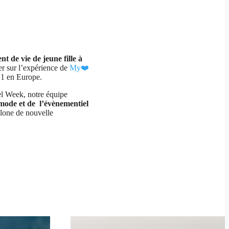
t de vie de jeune fille à
r sur l’expérience de
My❤️
 1 en Europe.
el Week, notre équipe
a mode et de l’évènementiel
Emma Noella
lone de nouvelle
6
Juillet 29, 2026
vité vraiment
Une superbe expérience avec Save the Bride 
onne humeur.
Lille ! L’organisation était au top, l’ambiance
tre coach
géniale et toute l’équipe a été attentionnée,
t à la fin. Il
dynamique et professionnelle. La future
dre cette
mariée était ravie et nous avons toutes pass
ommande sans
un moment inoubliable.