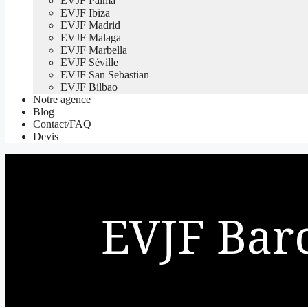
EVJF Palma
EVJF Ibiza
EVJF Madrid
EVJF Malaga
EVJF Marbella
EVJF Séville
EVJF San Sebastian
EVJF Bilbao
Notre agence
Blog
Contact/FAQ
Devis
EVJF Bar