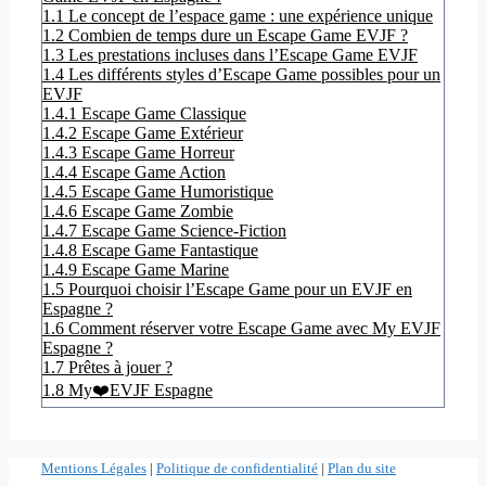
1.1
Le concept de l’espace game : une expérience unique
1.2
Combien de temps dure un Escape Game EVJF ?
1.3
Les prestations incluses dans l’Escape Game EVJF
1.4
Les différents styles d’Escape Game possibles pour un
EVJF
1.4.1
Escape Game Classique
1.4.2
Escape Game Extérieur
1.4.3
Escape Game Horreur
1.4.4
Escape Game Action
1.4.5
Escape Game Humoristique
1.4.6
Escape Game Zombie
1.4.7
Escape Game Science-Fiction
1.4.8
Escape Game Fantastique
1.4.9
Escape Game Marine
1.5
Pourquoi choisir l’Escape Game pour un EVJF en
Espagne ?
1.6
Comment réserver votre Escape Game avec My EVJF
Espagne ?
1.7
Prêtes à jouer ?
1.8
My❤️EVJF Espagne
Mentions Légales
|
Politique de confidentialité
|
Plan du site