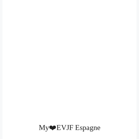
Nous sommes là pour vous créer des souvenirs
que vous garderez toute votre vie. Nous
sommes conscients du degré d’exigence que
requiert cet évènement si important à vos yeux
et à ceux de la future mariée. Confiez-nous
votre projet et nous saurons vous organiser le
plus bel enterrement de vie de jeune fille en
Espagne.
My❤️EVJF Espagne