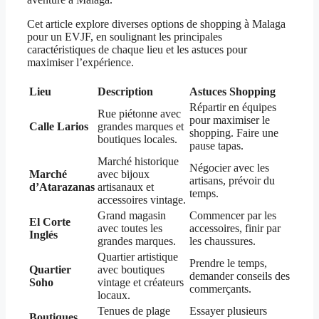
Cet article explore diverses options de shopping à Malaga
pour un EVJF, en soulignant les principales
caractéristiques de chaque lieu et les astuces pour
maximiser l’expérience.
Lieu
Description
Astuces Shopping
Répartir en équipes
Rue piétonne avec
pour maximiser le
Calle Larios
grandes marques et
shopping. Faire une
boutiques locales.
pause tapas.
Marché historique
Négocier avec les
Marché
avec bijoux
artisans, prévoir du
d’Atarazanas
artisanaux et
temps.
accessoires vintage.
Grand magasin
Commencer par les
El Corte
avec toutes les
accessoires, finir par
Inglés
grandes marques.
les chaussures.
Quartier artistique
Prendre le temps,
Quartier
avec boutiques
demander conseils des
Soho
vintage et créateurs
commerçants.
locaux.
Tenues de plage
Essayer plusieurs
Boutiques