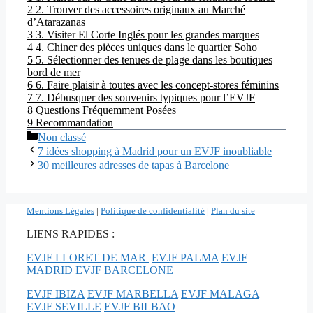
2
2. Trouver des accessoires originaux au Marché
d’Atarazanas
3
3. Visiter El Corte Inglés pour les grandes marques
4
4. Chiner des pièces uniques dans le quartier Soho
5
5. Sélectionner des tenues de plage dans les boutiques
bord de mer
6
6. Faire plaisir à toutes avec les concept-stores féminins
7
7. Débusquer des souvenirs typiques pour l’EVJF
8
Questions Fréquemment Posées
9
Recommandation
Catégories
Non classé
7 idées shopping à Madrid pour un EVJF inoubliable
30 meilleures adresses de tapas à Barcelone
Mentions Légales
|
Politique de confidentialité
|
Plan du site
LIENS RAPIDES :
EVJF LLORET DE MAR
EVJF PALMA
EVJF
MADRID
EVJF BARCELONE
EVJF IBIZA
EVJF MARBELLA
EVJF MALAGA
EVJF SEVILLE
EVJF BILBAO