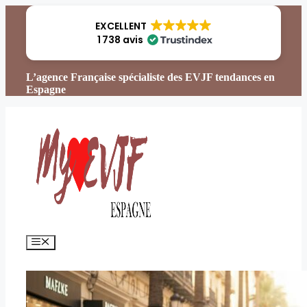
Aller
au
EXCELLENT
contenu
1 738 avis
L’agence Française spécialiste des EVJF tendances en
Espagne
Menu